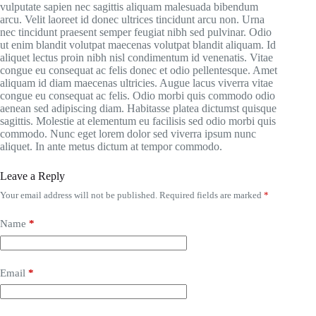
vulputate sapien nec sagittis aliquam malesuada bibendum
arcu. Velit laoreet id donec ultrices tincidunt arcu non. Urna
nec tincidunt praesent semper feugiat nibh sed pulvinar. Odio
ut enim blandit volutpat maecenas volutpat blandit aliquam. Id
aliquet lectus proin nibh nisl condimentum id venenatis. Vitae
congue eu consequat ac felis donec et odio pellentesque. Amet
aliquam id diam maecenas ultricies. Augue lacus viverra vitae
congue eu consequat ac felis. Odio morbi quis commodo odio
aenean sed adipiscing diam. Habitasse platea dictumst quisque
sagittis. Molestie at elementum eu facilisis sed odio morbi quis
commodo. Nunc eget lorem dolor sed viverra ipsum nunc
aliquet. In ante metus dictum at tempor commodo.
Leave a Reply
Your email address will not be published.
Required fields are marked
*
Name
*
Email
*