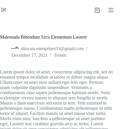
Malesuada Bibendum Arcu Elementum Laoreet
shiwam.enterprises53@gmail.com
December 17, 2021
Trends
Lorem ipsum dolor sit amet, consectetur adipiscing elit, sed do
eiusmod tempor incididunt ut labore et dolore magna aliqua.
Ullamcorper sit amet risus nullam eget felis eget. Pretium
quam vulputate dignissim suspendisse. Venenatis a
condimentum vitae sapien pellentesque habitant morbi. Nunc
scelerisque viverra mauris in aliquam sem fringilla ut morbi.
Mauris a diam maecenas sed enim ut sem. Velit euismod in
pellentesque massa. Condimentum mattis pellentesque id nibh
tortor id aliquet. Facilisis mauris sit amet massa vitae tortor.
Morbi enim nunc faucibus a pellentesque sit amet porttitor
eget. Laoreet non curabitur gravida arcu ac tortor. Lorem
ipsum dolor sit amet consectetur adipiscing elit pellentesque