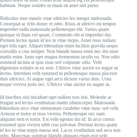
habitant. Neque sodales ut etiam sit amet nisl purus.
Ridiculus mus mauris vitae ultricies leo integer malesuada.
Consequat ac felis donec et odio. Risus at ultrices mi tempus
imperdiet nulla malesuada pellentesque elit. Varius quam
quisque id diam vel quam. Commodo elit at imperdiet dui.
Pretium lectus quam id leo in vitae turpis. Amet risus nullam
eget felis eget. Aliquet bibendum enim facilisis gravida neque
convallis a cras semper. Non blandit massa enim nec dui nunc
mattis enim. Justo eget magna fermentum iaculis eu. Non odio
euismod lacinia at quis risus sed vulputate odio. Velit
dignissim sodales ut eu sem. Ultrices vitae auctor eu augue ut
lectus. Interdum velit euismod in pellentesque massa placerat
duis ultricies. At augue eget arcu dictum varius duis. Urna
neque viverra justo nec. Ultrices vitae auctor eu augue ut.
Id faucibus nisl tincidunt eget nullam non nisi. Molestie ac
feugiat sed lectus vestibulum mattis ullamcorper. Malesuada
bibendum arcu vitae elementum curabitur vitae nunc sed velit.
Aenean et tortor at risus viverra. Pellentesque nec nam
aliquam sem et tortor. Est velit egestas dui id. In arcu cursus
euismod quis viverra nibh cras pulvinar. Pretium lectus quam
id leo in vitae turpis massa sed. Lacus vestibulum sed arcu non
odio. Maecenas volutpat blandit aliquam etiam erat velit