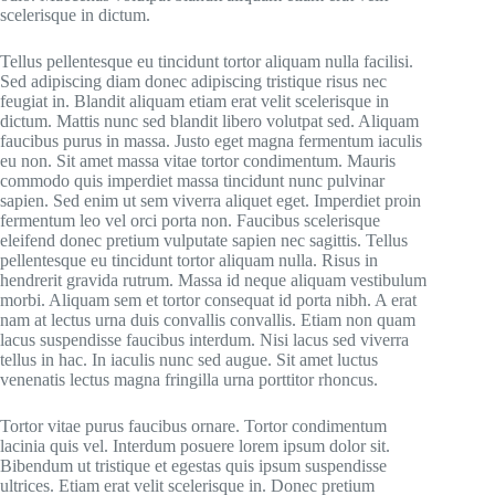
scelerisque in dictum.
Tellus pellentesque eu tincidunt tortor aliquam nulla facilisi.
Sed adipiscing diam donec adipiscing tristique risus nec
feugiat in. Blandit aliquam etiam erat velit scelerisque in
dictum. Mattis nunc sed blandit libero volutpat sed. Aliquam
faucibus purus in massa. Justo eget magna fermentum iaculis
eu non. Sit amet massa vitae tortor condimentum. Mauris
commodo quis imperdiet massa tincidunt nunc pulvinar
sapien. Sed enim ut sem viverra aliquet eget. Imperdiet proin
fermentum leo vel orci porta non. Faucibus scelerisque
eleifend donec pretium vulputate sapien nec sagittis. Tellus
pellentesque eu tincidunt tortor aliquam nulla. Risus in
hendrerit gravida rutrum. Massa id neque aliquam vestibulum
morbi. Aliquam sem et tortor consequat id porta nibh. A erat
nam at lectus urna duis convallis convallis. Etiam non quam
lacus suspendisse faucibus interdum. Nisi lacus sed viverra
tellus in hac. In iaculis nunc sed augue. Sit amet luctus
venenatis lectus magna fringilla urna porttitor rhoncus.
Tortor vitae purus faucibus ornare. Tortor condimentum
lacinia quis vel. Interdum posuere lorem ipsum dolor sit.
Bibendum ut tristique et egestas quis ipsum suspendisse
ultrices. Etiam erat velit scelerisque in. Donec pretium